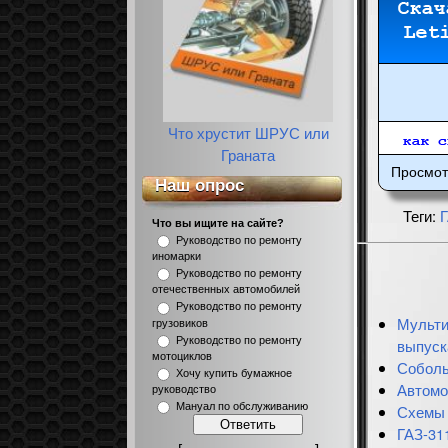
Что хрустит ШРУС или
Граната
Просмот
Наш опрос
Теги
:
Что вы ищите на сайте?
Руководство по ремонту
иномарки
Руководство по ремонту
отечественных автомобилей
Руководство по ремонту
Мульти
грузовиков
Руководство по ремонту
выпуска
мотоциклов
Соболь
Хочу купить бумажное
Автомо
руководство
Мануал по обслуживанию
Схемы 
ГАЗ-31