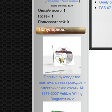
[
·
]
Geely 
Результаты
Архив опросов
Всего ответов:
8730
ГАЗ-67 
Онлайн всего:
1
Гостей:
1
Пользователей:
0
Популярное:
Полные руководства
монтажа, цвета проводов и
электрические схемы All
1979-2007 Vehicle Wiring
Diagrams v4.2