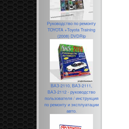
Руководство по ремонту
TOYOTA +Toyota Training
(2008) DVDRip
ВАЗ-2110, ВАЗ-2111,
ВАЗ-2112 - руководство
пользователя / инструкция
по ремонту и эксплуатации
авто.