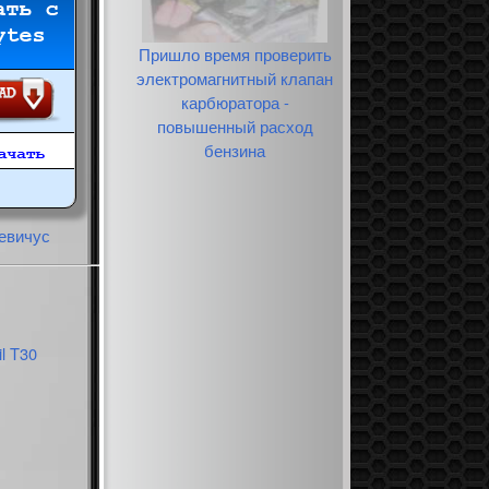
Пришло время проверить
электромагнитный клапан
карбюратора -
повышенный расход
бензина
евичус
l T30