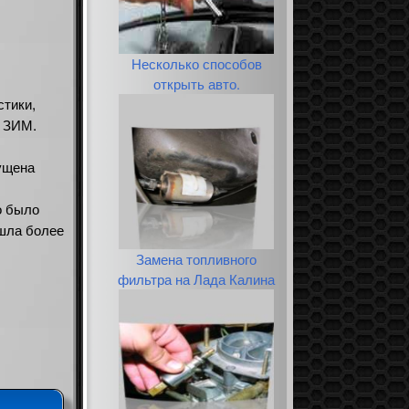
Несколько способов
открыть авто.
стики,
2 ЗИМ.
пущена
о было
шла более
Замена топливного
фильтра на Лада Калина