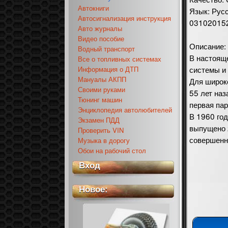
Автокниги
Язык: Рус
Автосигнализация инструкция
03102015
Авто журналы
Видео пособие
Описание:
Водный транспорт
В настоящ
Все о топливных системах
системы и
Информация о ДТП
Мануалы АКПП
Для широко
Своими руками
55 лет наз
Тюнинг машин
первая па
Энциклопедия автолюбителей
В 1960 год
Экзамен ПДД
выпущено 
Проверить VIN
совершенна
Музыка в дорогу
Обои на рабочий стол
Вход
Новое: