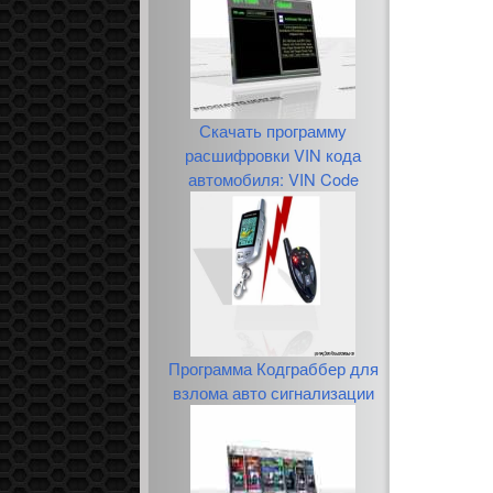
Скачать программу
расшифровки VIN кода
автомобиля: VIN Code
Программа Кодграббер для
взлома авто сигнализации