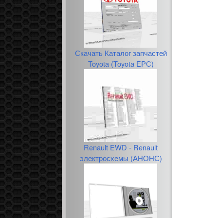
Скачать Каталог запчастей
Toyota (Toyota EPC)
Renault EWD - Renault
электросхемы (АНОНС)