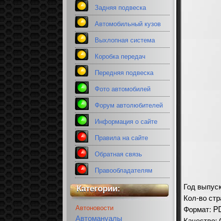
Задняя подвеска
Автомобильный кузов
Выхлопная система
Коробка передач
Передняя подвеска
Фото автомобилей
Форум автолюбителей
Информация о сайте
Правила на сайте
Обратная связь
Правообладателям
Год выпус
Категории:
Кол-во стр
Автоновости
Формат: P
Автомануалы
Качество: