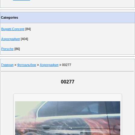
Categories
Bugatti Concept
[84]
Аэрография
[404]
Porsche
[86]
Главная
»
Фотоальбом
»
Аэрография
» 00277
00277