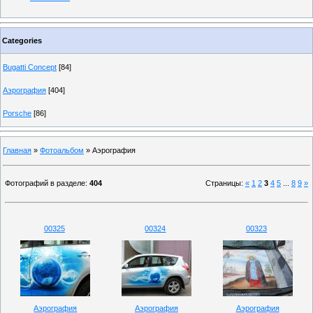
Categories
Bugatti Concept
[84]
Аэрография
[404]
Porsche
[86]
Главная
»
Фотоальбом
» Аэрография
Фотографий в разделе
:
404
Страницы
:
«
1
2
3
4
5
...
8
9
»
00325
00324
00323
Аэрография
Аэрография
Аэрография