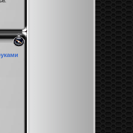
ью.
руками