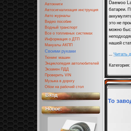
Daewoo La
Автокниги
батареи. П
Автосигнализация инструкция
аккумулято
Авто журналы
Видео пособие
это не про
Водный транспорт
можно быс
Все о топливных системах
неподходящ
Информация о ДТП
нашей стат
Мануалы АКПП
Своими руками
...
Читать 
Тюнинг машин
Энциклопедия автолюбителей
Категория
Экзамен ПДД
Проверить VIN
Музыка в дорогу
Обои на рабочий стол
Вход
То заво
Новое: