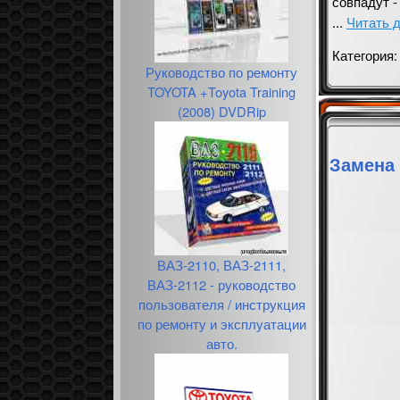
совпадут -
...
Читать 
Категория
Руководство по ремонту
TOYOTA +Toyota Training
(2008) DVDRip
Замена 
ВАЗ-2110, ВАЗ-2111,
ВАЗ-2112 - руководство
пользователя / инструкция
по ремонту и эксплуатации
авто.