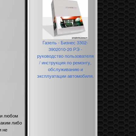
Газель - Бизнес 3302-
3902010-20 РЭ -
руководство пользователя
/ инструкция по ремонту,
обслуживанию и
эксплуатации автомобиля.
ри любом
каким либо
и не