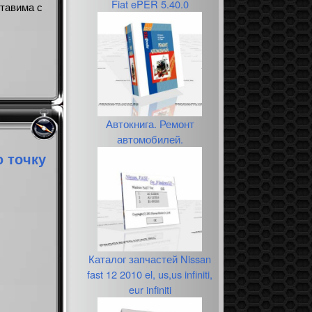
Fiat ePER 5.40.0
тавима с
Автокнига. Ремонт
автомобилей.
 точку
Каталог запчастей Nissan
fast 12 2010 el, us,us infiniti,
eur infiniti