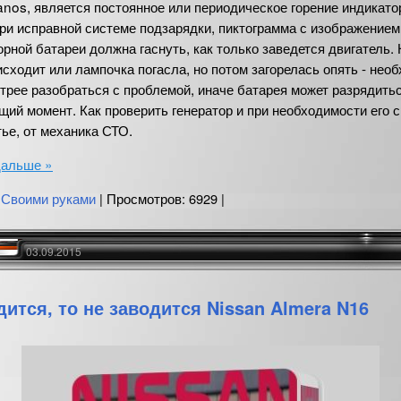
nos, является постоянное или периодическое горение индикато
ри исправной системе подзарядки, пиктограмма с изображением
рной батареи должна гаснуть, как только заведется двигатель.
исходит или лампочка погасла, но потом загорелась опять - нео
трее разобраться с проблемой, иначе батарея может разрядить
ий момент. Как проверить генератор и при необходимости его с
ье, от механика СТО.
дальше »
:
Своими руками
| Просмотров: 6929 |
03.09.2015
дится, то не заводится Nissan Almera N16