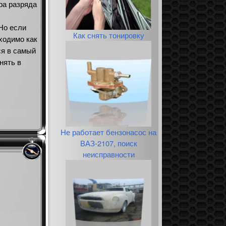
ра разряда
 Но если
Как снять тонировку
бходимо как
ся в самый
нять в
Не работает бензонасос на
ВАЗ-2107, поиск
неисправности