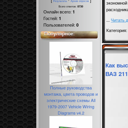
[
·
]
экономной
Результаты
Архив опросов
Всего ответов:
8730
расходника
Онлайн всего:
1
Гостей:
1
...
Читать 
Пользователей:
0
Категория
Популярное:
Как вы
ВАЗ 211
Полные руководства
монтажа, цвета проводов и
электрические схемы All
1979-2007 Vehicle Wiring
Diagrams v4.2