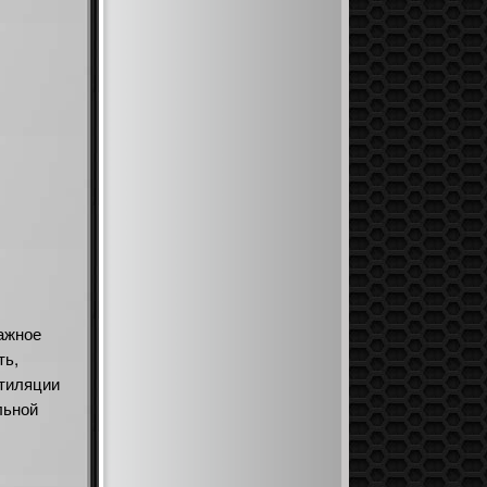
ажное
ть,
нтиляции
льной