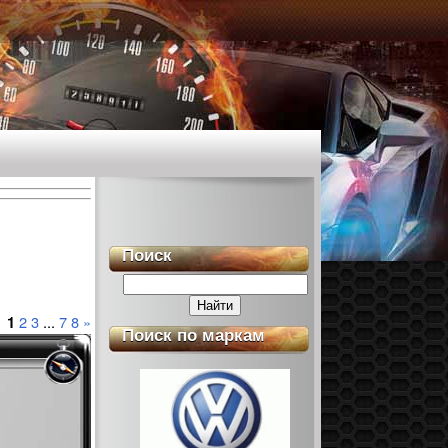
Поиск
2
3
...
7
8
»
1
Поиск по маркам