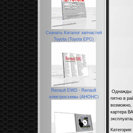
Скачать Каталог запчастей
Toyota (Toyota EPC)
Renault EWD - Renault
Однажды з
электросхемы (АНОНС)
пятно в ра
возможно,
картера ВА
эксплуата
Категория