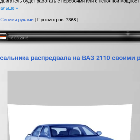
 двигатель будет работать с перебоями или с неполной мощност
дальше »
:
Своими руками
| Просмотров: 7368 |
16.08.2015
сальника распредвала на ВАЗ 2110 своими 