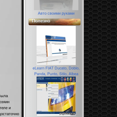
Авто своими руками
Полезно
eLearn FIAT Ducato, Doblo,
Panda, Punto, Stilo, Albea
была
озяин
теле и
достаточно